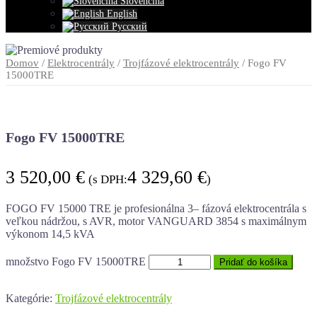
Slovenčina
English
Русский
Domov
/
Elektrocentrály
/
Trojfázové elektrocentrály
/ Fogo FV
15000TRE
Fogo FV 15000TRE
3 520,00
€
4 329,60
€
(s DPH:
)
FOGO FV 15000 TRE je profesionálna 3– fázová elektrocentrála s
veľkou nádržou, s AVR, motor VANGUARD 3854 s maximálnym
výkonom 14,5 kVA
množstvo Fogo FV 15000TRE
Pridať do košíka
Kategórie:
Trojfázové elektrocentrály