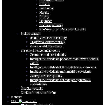
Hrebene
Fotobunky
Majáky
Antény
Prijímače
Riadiace jednotky
Kľúčové prepínače a odblokovania
Elektrocentrály
Jednofázové elektrocentrály
Trojfázové elektrocentrály
Zváracie elektrocentrály
Systémy inteligentného domu
Centrálne riadiace jednotky
Inteligentné ovládanie pohonov brán, závor, roliet a
žalúzií
Inteligentné ovládanie klimatizácie a vykurovania
Inteligentné ovládanie multimédií a osvetlenia
Zabezpečovacie systémy
Inteligentné ovládanie záhradných systémov a
meteostanice
Čističky vzduchu
Garážové a vjazdové brány
Kontakt
>>>: