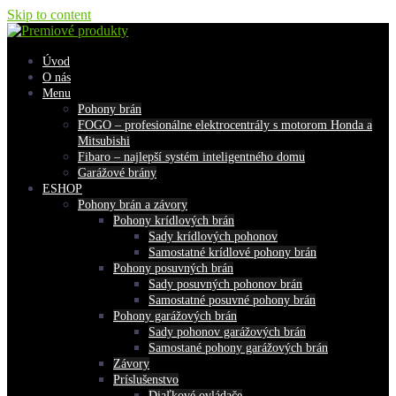
Skip to content
Úvod
O nás
Menu
Pohony brán
FOGO – profesionálne elektrocentrály s motorom Honda a
Mitsubishi
Fibaro – najlepší systém inteligentného domu
Garážové brány
ESHOP
Pohony brán a závory
Pohony krídlových brán
Sady krídlových pohonov
Samostatné krídlové pohony brán
Pohony posuvných brán
Sady posuvných pohonov brán
Samostatné posuvné pohony brán
Pohony garážových brán
Sady pohonov garážových brán
Samostané pohony garážových brán
Závory
Príslušenstvo
Diaľkové ovládače