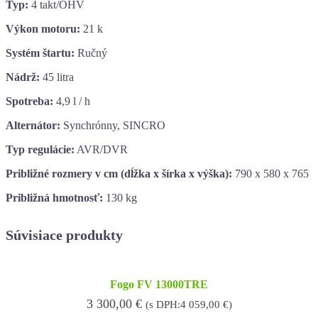
Typ:
4 takt/OHV
Výkon motoru:
21 k
Systém štartu:
Ručný
Nádrž:
45 litra
Spotreba:
4,9 l / h
Alternátor:
Synchrónny, SINCRO
Typ regulácie:
AVR/DVR
Približné rozmery v cm (dĺžka x šírka x výška):
790 x 580 x 765
Približná hmotnosť:
130 kg
Súvisiace produkty
Fogo FV 13000TRE
3 300,00
€
(s DPH:
4 059,00
€
)