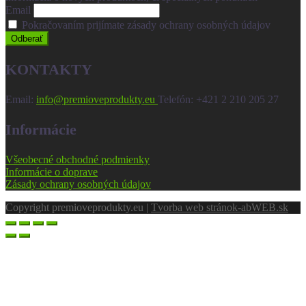
Email
Pokračovaním prijímate zásady ochrany osobných údajov
KONTAKTY
Email:
info@premioveprodukty.eu
Теlefón: +421 2 210 205 27
Informácie
Všeobecné obchodné podmienky
Informácie o doprave
Zásady ochrany osobných údajov
Copyright premioveprodukty.eu |
Tvorba web stránok
-abWEB.sk