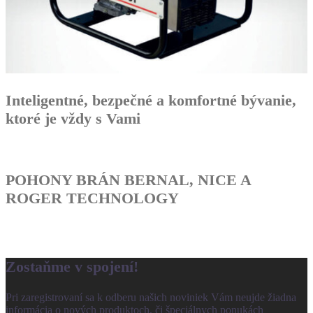
Inteligentné, bezpečné a komfortné bývanie,
ktoré je vždy s Vami
POHONY BRÁN BERNAL, NICE A
ROGER TECHNOLOGY
Zostaňme v spojení!
Pri zaregistrovaní sa k odberu našich noviniek Vám neujde žiadna
informácia o nových produktoch, či špeciálnych ponukách