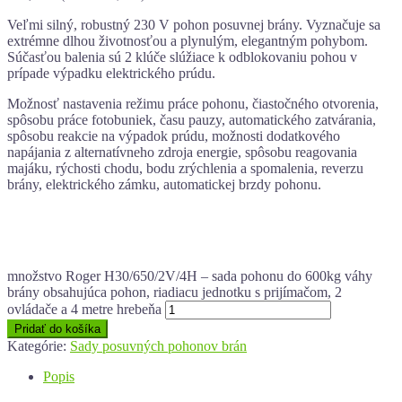
Veľmi silný, robustný 230 V pohon posuvnej brány. Vyznačuje sa
extrémne dlhou životnosťou a plynulým, elegantným pohybom.
Súčasťou balenia sú 2 klúče slúžiace k odblokovaniu pohou v
prípade výpadku elektrického prúdu.
Možnosť nastavenia režimu práce pohonu, čiastočného otvorenia,
spôsobu práce fotobuniek, času pauzy, automatického zatvárania,
spôsobu reakcie na výpadok prúdu, možnosti dodatkového
napájania z alternatívneho zdroja energie, spôsobu reagovania
majáku, rýchosti chodu, bodu zrýchlenia a spomalenia, reverzu
brány, elektrického zámku, automatickej brzdy pohonu.
množstvo Roger H30/650/2V/4H – sada pohonu do 600kg váhy
brány obsahujúca pohon, riadiacu jednotku s prijímačom, 2
ovládače a 4 metre hrebeňa
Pridať do košíka
Kategórie:
Sady posuvných pohonov brán
Popis