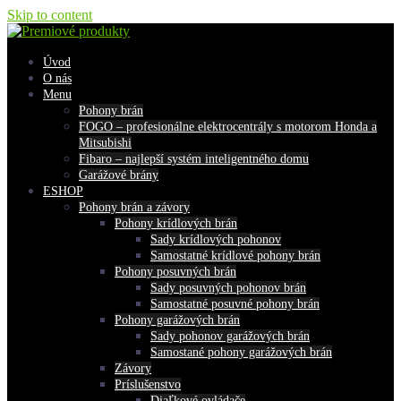
Skip to content
Úvod
O nás
Menu
Pohony brán
FOGO – profesionálne elektrocentrály s motorom Honda a
Mitsubishi
Fibaro – najlepší systém inteligentného domu
Garážové brány
ESHOP
Pohony brán a závory
Pohony krídlových brán
Sady krídlových pohonov
Samostatné krídlové pohony brán
Pohony posuvných brán
Sady posuvných pohonov brán
Samostatné posuvné pohony brán
Pohony garážových brán
Sady pohonov garážových brán
Samostané pohony garážových brán
Závory
Príslušenstvo
Diaľkové ovládače