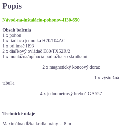
Popis
Návod-na-inštaláciu-pohonov-H30-650
Obsah balenia
1 x pohon
1 x riadiaca jednotka H70/104AC
1 x prijímač H93
2 x diaľkový ovládač E80/TX52R/2
1 x montážna/upínacia podložka so skrutkami
2 x magnetický koncový doraz
1 x výstražná
tabuľa
4 x jednometrový hrebeň GA557
Technické údaje
Maximálna dĺžka krídla brány… 8 m