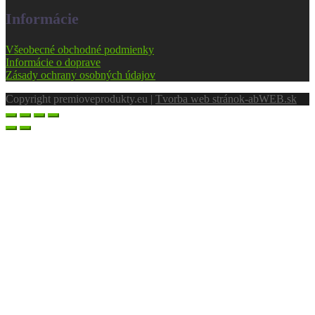
Informácie
Všeobecné obchodné podmienky
Informácie o doprave
Zásady ochrany osobných údajov
Copyright premioveprodukty.eu |
Tvorba web stránok
-abWEB.sk