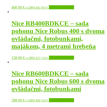
400,00
€
Pridať do košíka
(s DPH:
492,00
€
)
Nice RB400BDKCE – sada
pohonu Nice Robus 400 s dvoma
ovládačmi, fotobunkami,
majákom, 4 metrami hrebeňa
338,00
€
Pridať do košíka
(s DPH:
415,74
€
)
Nice RB600BDKCE – sada
pohonu Nice Robus 600 s dvoma
ovládačmi, fotobunkami
398,00
€
Pridať do košíka
(s DPH:
489,54
€
)