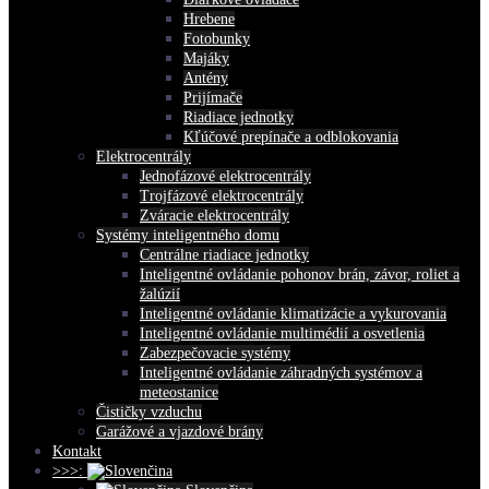
Hrebene
Fotobunky
Majáky
Antény
Prijímače
Riadiace jednotky
Kľúčové prepínače a odblokovania
Elektrocentrály
Jednofázové elektrocentrály
Trojfázové elektrocentrály
Zváracie elektrocentrály
Systémy inteligentného domu
Centrálne riadiace jednotky
Inteligentné ovládanie pohonov brán, závor, roliet a
žalúzií
Inteligentné ovládanie klimatizácie a vykurovania
Inteligentné ovládanie multimédií a osvetlenia
Zabezpečovacie systémy
Inteligentné ovládanie záhradných systémov a
meteostanice
Čističky vzduchu
Garážové a vjazdové brány
Kontakt
>>>: