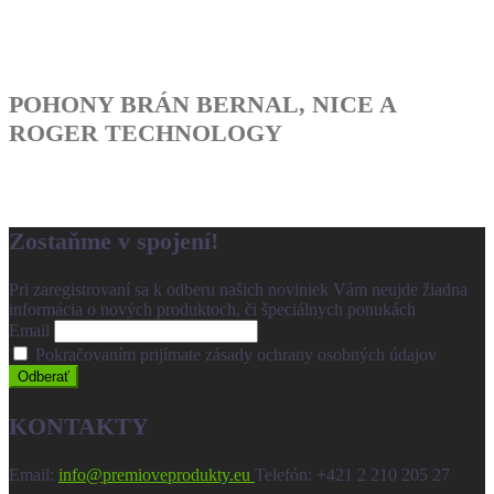
POHONY BRÁN BERNAL, NICE A
ROGER TECHNOLOGY
Zostaňme v spojení!
Pri zaregistrovaní sa k odberu našich noviniek Vám neujde žiadna
informácia o nových produktoch, či špeciálnych ponukách
Email
Pokračovaním prijímate zásady ochrany osobných údajov
KONTAKTY
Email:
info@premioveprodukty.eu
Теlefón: +421 2 210 205 27