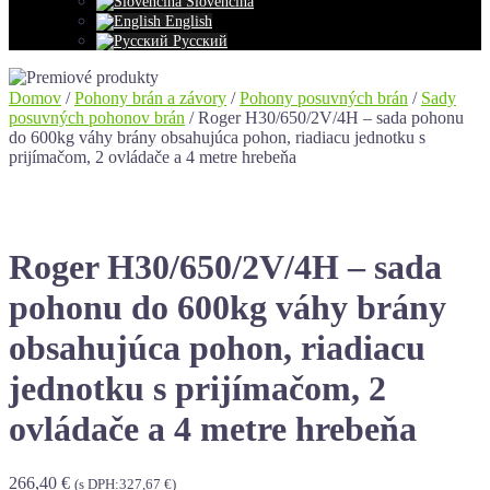
Slovenčina
English
Русский
Domov
/
Pohony brán a závory
/
Pohony posuvných brán
/
Sady
posuvných pohonov brán
/ Roger H30/650/2V/4H – sada pohonu
do 600kg váhy brány obsahujúca pohon, riadiacu jednotku s
prijímačom, 2 ovládače a 4 metre hrebeňa
Roger H30/650/2V/4H – sada
pohonu do 600kg váhy brány
obsahujúca pohon, riadiacu
jednotku s prijímačom, 2
ovládače a 4 metre hrebeňa
266,40
€
(s DPH:
327,67
€
)