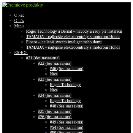
Skip
to
content
О нас
O nás
Menu
Roger Technology a Bernal – návody a rady pri inštalácii
TAMADA – najlepšie elektrocentrály s motorom Honda
Fibaro – najlepší systém inteligentného domu
TAMADA – najlepšie elektrocentrály s motorom Honda
ESHOP
#21 (без названия)
#22 (без названия)
#46 (без названия)
Nice
#23 (без названия)
Roger Technology
Nice
#24 (без названия)
Roger Technology
#48 (без названия)
#25 (без названия)
#26 (без названия)
#49 (без названия)
#54 (без названия)
#50 (без названия)