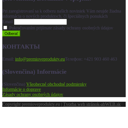
Pri zaregistrovaní sa k odberu našich noviniek Vám neujde žiadna
informácia o nových produktoch, či špeciálnych ponukách
Email
Pokračovaním prijímate zásady ochrany osobných údajov
КОНТАКТЫ
Email:
info@premioveprodukty.eu
Телефон: +421 903 460 463
(Slovenčina) Informácie
(Slovenčina)
Všeobecné obchodné podmienky
Informácie o doprave
Zásady ochrany osobných údajov
Copyright premioveprodukty.eu |
Tvorba web stránok
-abWEB.sk