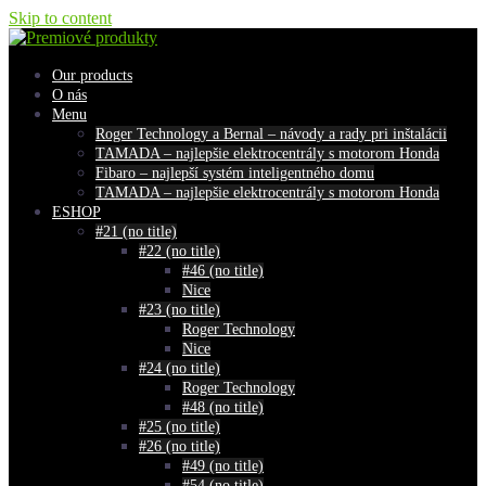
Skip to content
Our products
O nás
Menu
Roger Technology a Bernal – návody a rady pri inštalácii
TAMADA – najlepšie elektrocentrály s motorom Honda
Fibaro – najlepší systém inteligentného domu
TAMADA – najlepšie elektrocentrály s motorom Honda
ESHOP
#21 (no title)
#22 (no title)
#46 (no title)
Nice
#23 (no title)
Roger Technology
Nice
#24 (no title)
Roger Technology
#48 (no title)
#25 (no title)
#26 (no title)
#49 (no title)
#54 (no title)