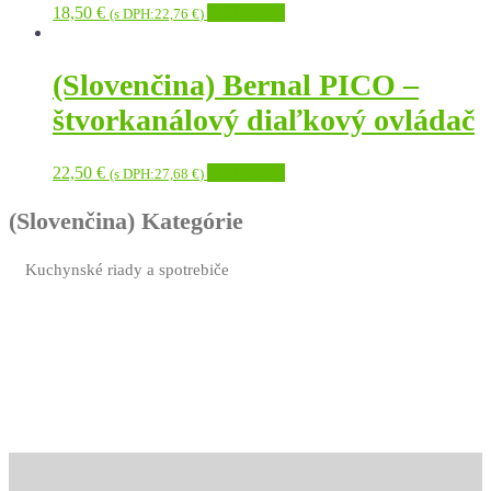
18,50
€
Add to cart
(s DPH:
22,76
€
)
(Slovenčina) Bernal PICO –
štvorkanálový diaľkový ovládač
22,50
€
Add to cart
(s DPH:
27,68
€
)
(Slovenčina) Kategórie
Kuchynské riady a spotrebiče