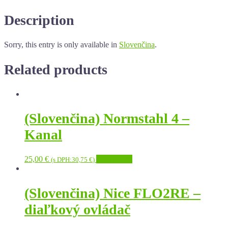
Description
Sorry, this entry is only available in
Slovenčina
.
Related products
(Slovenčina) Normstahl 4 –
Kanal
25,00
€
Add to cart
(s DPH:
30,75
€
)
(Slovenčina) Nice FLO2RE –
diaľkový ovládač