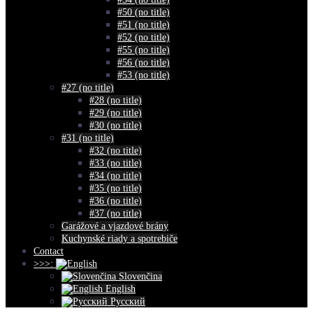
#50 (no title)
#51 (no title)
#52 (no title)
#55 (no title)
#56 (no title)
#53 (no title)
#27 (no title)
#28 (no title)
#29 (no title)
#30 (no title)
#31 (no title)
#32 (no title)
#33 (no title)
#34 (no title)
#35 (no title)
#36 (no title)
#37 (no title)
Garážové a vjazdové brány
Kuchynské riady a spotrebiče
Contact
>>>:
Slovenčina
English
Русский