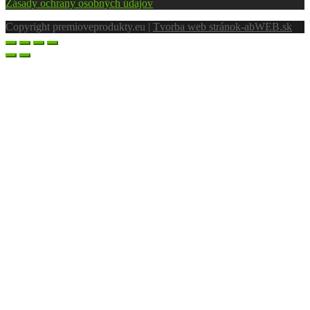
Zásady ochrany osobných údajov
Copyright premioveprodukty.eu |
Tvorba web stránok
-abWEB.sk