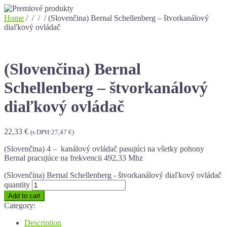
Home
/
/
/
/ (Slovenčina) Bernal Schellenberg – štvorkanálový
diaľkový ovládač
(Slovenčina) Bernal
Schellenberg – štvorkanálový
diaľkový ovládač
22,33
€
(s DPH:
27,47
€
)
(Slovenčina) 4 – kanálový ovládač pasujúci na všetky pohony
Bernal pracujúce na frekvencii 492,33 Mhz
(Slovenčina) Bernal Schellenberg - štvorkanálový diaľkový ovládač
quantity
Add to cart
Category:
Description