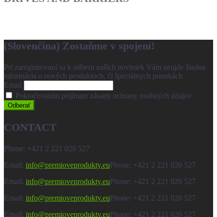
(Slovenčina) Zostaňme v spojení!
Pri zaregistrovaní sa k odberu našich noviniek Vám neujde žiadna
informácia o nových produktoch, či špeciálnych ponukách
Email
Pokračovaním prijímate zásady ochrany osobných údajov
CONTACT
Phone: +421 2 221 020 527
Email:
info@premioveprodukty.eu
Phone: +421 2 221 020 527
Email:
info@premioveprodukty.eu
Phone: +421 2 221 020 527
Email:
info@premioveprodukty.eu
Phone: +421 2 221 020 527
Email:
info@premioveprodukty.eu
Phone: +421 2 221 020 527