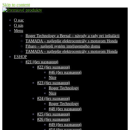
Skip to content
О нас
O nás
Menu
Roger Technology a Bernal – návody a rady pri inštalácii
TAMADA – najlepšie elektrocentrály s motorom Honda
Fibaro – najlepší systém inteligentného domu
TAMADA – najlepšie elektrocentrály s motorom Honda
ESHOP
#21 (без названия)
#22 (без названия)
#46 (без названия)
Nice
#23 (без названия)
Roger Technology
Nice
#24 (без названия)
Roger Technology
#48 (без названия)
#25 (без названия)
#26 (без названия)
#49 (без названия)
#54 (без названия)