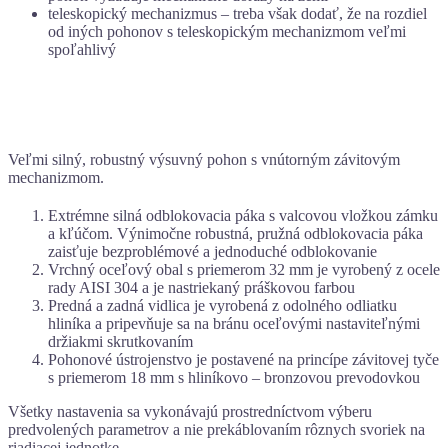
teleskopický mechanizmus – treba však dodať, že na rozdiel
od iných pohonov s teleskopickým mechanizmom veľmi
spoľahlivý
Veľmi silný, robustný výsuvný pohon s vnútorným závitovým
mechanizmom.
Extrémne silná odblokovacia páka s valcovou vložkou zámku
a kľúčom. Výnimočne robustná, pružná odblokovacia páka
zaisťuje bezproblémové a jednoduché odblokovanie
Vrchný oceľový obal s priemerom 32 mm je vyrobený z ocele
rady AISI 304 a je nastriekaný práškovou farbou
Predná a zadná vidlica je vyrobená z odolného odliatku
hliníka a pripevňuje sa na bránu oceľovými nastaviteľnými
držiakmi skrutkovaním
Pohonové ústrojenstvo je postavené na princípe závitovej tyče
s priemerom 18 mm s hliníkovo – bronzovou prevodovkou
Všetky nastavenia sa vykonávajú prostredníctvom výberu
predvolených parametrov a nie prekáblovaním rôznych svoriek na
riadiacej jednotke.