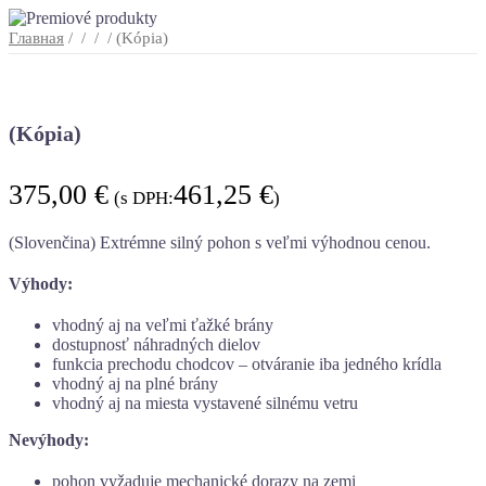
Главная
/
/
/
/ (Kópia)
(Kópia)
375,00
€
461,25
€
(s DPH:
)
(Slovenčina) Extrémne silný pohon s veľmi výhodnou cenou.
Výhody:
vhodný aj na veľmi ťažké brány
dostupnosť náhradných dielov
funkcia prechodu chodcov – otváranie iba jedného krídla
vhodný aj na plné brány
vhodný aj na miesta vystavené silnému vetru
Nevýhody:
pohon vyžaduje mechanické dorazy na zemi