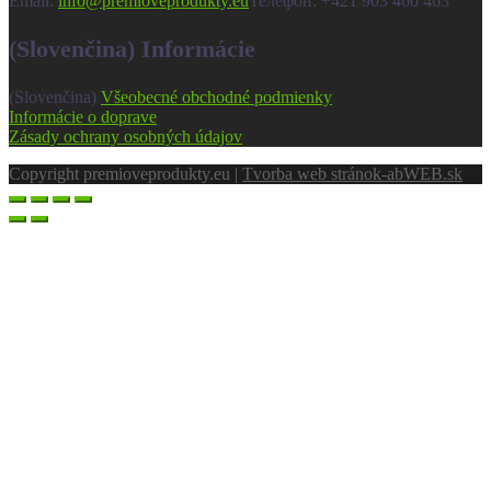
Email:
info@premioveprodukty.eu
Телефон: +421 903 460 463
(Slovenčina) Informácie
(Slovenčina)
Všeobecné obchodné podmienky
Informácie o doprave
Zásady ochrany osobných údajov
Copyright premioveprodukty.eu |
Tvorba web stránok
-abWEB.sk