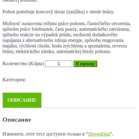
Pohon potrebuje koncový doraz (zarážku) v strede brány.
Možnosť nastavenia režimu práce pohonu, čiastočného otvorenia,
spôsobu práce fotobuniek, času pauzy, automatického zatvárania,
spôsobu reakcie na výpadok prúdu, možnosti dodatkového
napájania z alternatívneho zdroja energie, spôsobu reagovania
majáku, rýchlosti chodu, bodu zrýchlenia a spomalenia, reverzu
brány, elektrického zámku, automatickej brzdy pohonu.
Количество (Kópia)
В корзину
Категория:
ОПИСАНИЕ
Описание
Извините, этот техт доступен только в “
Slovenčina
”.