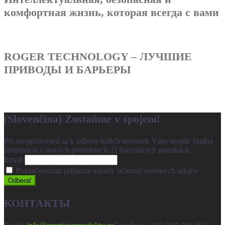
комфортная жизнь, которая всегда с вами
ROGER TECHNOLOGY – ЛУЧШИЕ
ПРИВОДЫ И БАРЬЕРЫ
(Slovenčina) Zostaňme v spojení!
Pri zaregistrovaní sa k odberu našich noviniek Vám neujde žiadna
informácia o nových produktoch, či špeciálnych ponukách
Email
Pokračovaním prijímate zásady ochrany osobných údajov
КОНТАКТЫ